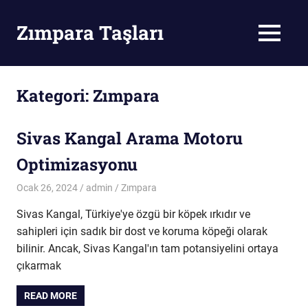
Skip
to
Zımpara Taşları
MENU
content
Zımpara
Taşı
Kategori:
Zımpara
Sivas Kangal Arama Motoru
Optimizasyonu
Ocak 26, 2024
admin
Zımpara
Sivas Kangal, Türkiye'ye özgü bir köpek ırkıdır ve
sahipleri için sadık bir dost ve koruma köpeği olarak
bilinir. Ancak, Sivas Kangal'ın tam potansiyelini ortaya
çıkarmak
READ MORE