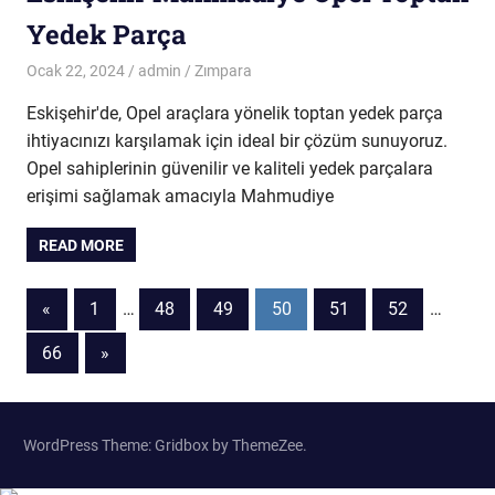
Yedek Parça
Ocak 22, 2024
admin
Zımpara
Eskişehir'de, Opel araçlara yönelik toptan yedek parça
ihtiyacınızı karşılamak için ideal bir çözüm sunuyoruz.
Opel sahiplerinin güvenilir ve kaliteli yedek parçalara
erişimi sağlamak amacıyla Mahmudiye
READ MORE
Yazı
Previous
«
1
…
48
49
50
51
52
…
Posts
sayfalaması
Next
66
»
Posts
WordPress Theme: Gridbox by ThemeZee.