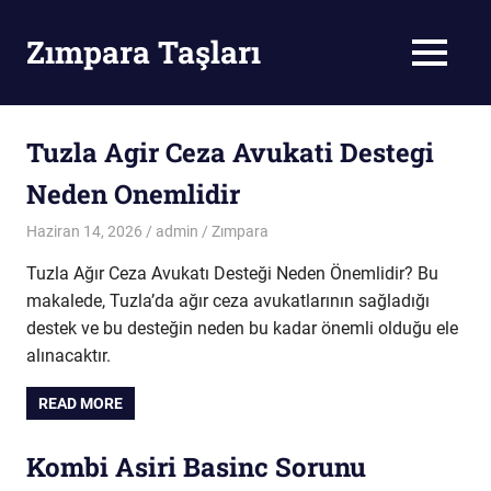
Skip
to
Zımpara Taşları
MENU
content
Zımpara
Taşı
Tuzla Agir Ceza Avukati Destegi
Neden Onemlidir
Haziran 14, 2026
admin
Zımpara
Tuzla Ağır Ceza Avukatı Desteği Neden Önemlidir? Bu
makalede, Tuzla’da ağır ceza avukatlarının sağladığı
destek ve bu desteğin neden bu kadar önemli olduğu ele
alınacaktır.
READ MORE
Kombi Asiri Basinc Sorunu