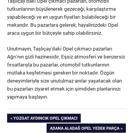
Taşlıçay'daki Opel çıkmacı pazarları, otomobil
tutkunlarının büyülenerek gezeceği, karşılaştırma
yapabileceği ve en uygun fiyatları bulabileceği bir
mekandır. Bu pazarlara gelerek, hayalinizdeki Opel
araca uygun bir bütçeyle sahip olabilirsiniz.
Unutmayın, Taşlıçay'daki Opel çıkmacı pazarları
Ağrı'nın gizli hazinesidir. Eşsiz atmosferi ve benzersiz
fırsatlarıyla bu pazarlar, otomobil tutkunlarının
mutlaka keşfetmesi gereken bir noktadır. Özgün
deneyimleriyle size unutulmaz anılar yaşatacak olan
bu pazarları ziyaret etmek için şimdiden planlarınızı
yapmaya başlayın.
Yazı
PREVIOUS
YOZGAT AYDINCIK OPEL ÇIKMACI
POST:
NEXT
ADANA ALADAĞ OPEL YEDEK PARÇA
gezinmesi