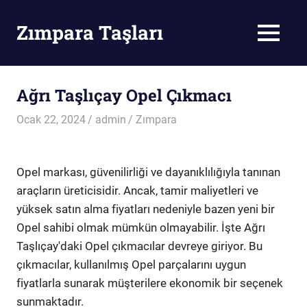
Skip
to
Zımpara Taşları
MENU
content
Zımpara
Taşı
Ağrı Taşlıçay Opel Çıkmacı
Ocak 22, 2024
admin
Zımpara
Opel markası, güvenilirliği ve dayanıklılığıyla tanınan
araçların üreticisidir. Ancak, tamir maliyetleri ve
yüksek satın alma fiyatları nedeniyle bazen yeni bir
Opel sahibi olmak mümkün olmayabilir. İşte Ağrı
Taşlıçay'daki Opel çıkmacılar devreye giriyor. Bu
çıkmacılar, kullanılmış Opel parçalarını uygun
fiyatlarla sunarak müşterilere ekonomik bir seçenek
sunmaktadır.