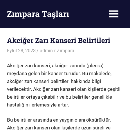
Skip
to
Zımpara Taşları
MENU
content
Zımpara
Taşı
Akciğer Zarı Kanseri Belirtileri
Eylül 28, 2023
admin
Zımpara
Akciğer zarı kanseri, akciğer zarında (pleura)
meydana gelen bir kanser türüdür. Bu makalede,
akciğer zarı kanseri belirtileri hakkında bilgi
verilecektir. Akciğer zarı kanseri olan kişilerde çeşitli
belirtiler ortaya çıkabilir ve bu belirtiler genellikle
hastalığın ilerlemesiyle artar.
Bu belirtiler arasında en yaygın olanı öksürüktür.
Akciğer zarı kanseri olan kişilerde uzun süreli ve