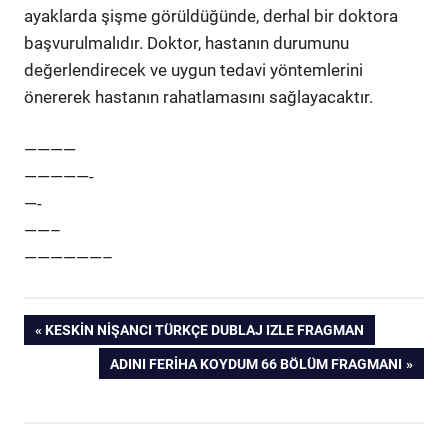
ayaklarda şişme görüldüğünde, derhal bir doktora
başvurulmalıdır. Doktor, hastanın durumunu
değerlendirecek ve uygun tedavi yöntemlerini
önererek hastanın rahatlamasını sağlayacaktır.
————
—————-
—-
——–
——————–
Yazı
PREVIOUS
KESKIN NIŞANCI TÜRKÇE DUBLAJ IZLE FRAGMAN
POST:
NEXT
ADINI FERIHA KOYDUM 66 BÖLÜM FRAGMANI
gezinmesi
POST: