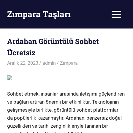
Skip
to
Zımpara Taşları
MENU
content
Zımpara
Taşı
Ardahan Görüntülü Sohbet
Ücretsiz
Aralık 22, 2023
admin
Zımpara
Sohbet etmek, insanlar arasında iletişimi güçlendiren
ve bağları artıran önemli bir etkinliktir. Teknolojinin
gelişmesiyle birlikte, görüntülü sohbet platformları
da popülerlik kazanmıştır. Ardahan, benzersiz doğal
güzellikleri ve tarihi zenginlikleriyle tanınan bir