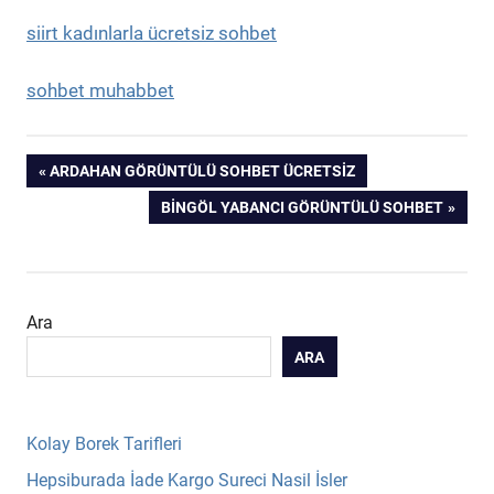
siirt kadınlarla ücretsiz sohbet
sohbet muhabbet
Yazı
PREVIOUS
ARDAHAN GÖRÜNTÜLÜ SOHBET ÜCRETSIZ
POST:
NEXT
BINGÖL YABANCI GÖRÜNTÜLÜ SOHBET
gezinmesi
POST:
Ara
ARA
Kolay Borek Tarifleri
Hepsiburada İade Kargo Sureci Nasil İsler