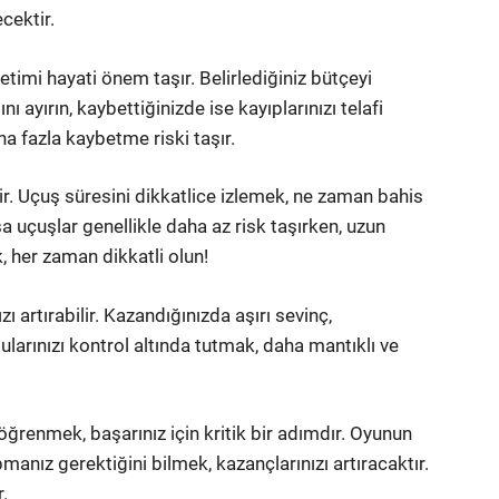
cektir.
timi hayati önem taşır. Belirlediğiniz bütçeyi
ayırın, kaybettiğinizde ise kayıplarınızı telafi
a fazla kaybetme riski taşır.
r. Uçuş süresini dikkatlice izlemek, ne zaman bahis
 uçuşlar genellikle daha az risk taşırken, uzun
, her zaman dikkatli olun!
ı artırabilir. Kazandığınızda aşırı sevinç,
larınızı kontrol altında tutmak, daha mantıklı ve
ğrenmek, başarınız için kritik bir adımdır. Oyunun
anız gerektiğini bilmek, kazançlarınızı artıracaktır.
.