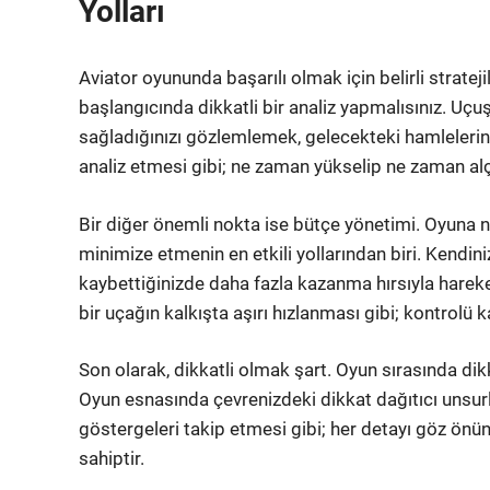
Yolları
Aviator oyununda başarılı olmak için belirli stratej
başlangıcında dikkatli bir analiz yapmalısınız. Uç
sağladığınızı gözlemlemek, gelecekteki hamleleriniz
analiz etmesi gibi; ne zaman yükselip ne zaman alçal
Bir diğer önemli nokta ise bütçe yönetimi. Oyuna ne
minimize etmenin en etkili yollarından biri. Kendini
kaybettiğinizde daha fazla kazanma hırsıyla hareket
bir uçağın kalkışta aşırı hızlanması gibi; kontrolü 
Son olarak, dikkatli olmak şart. Oyun sırasında dikk
Oyun esnasında çevrenizdeki dikkat dağıtıcı unsurla
göstergeleri takip etmesi gibi; her detayı göz önü
sahiptir.