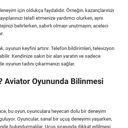
 deneyim için oldukça faydalıdır. Örneğin, kazançlarınızı
kayıplarınızı telafi etmenize yardımcı olurken, aynı
ejinizi belirlerken, sabırlı olmayı unutmayın; aceleci
r.
 oyunun keyfini artırır. Telefon bildirimleri, televizyon
ilir. Kendinize sakin bir alan yaratın ve sadece
de oyunun tadını çıkarmanızı sağlar.
 Aviator Oyununda Bilinmesi
ce, bu oyun, oyunculara heyecan dolu bir deneyim
uluyor. Oyuncular, sanal bir uçuş deneyimi yaşarken,
ünde bulundurmalılar. Uçuş sırasında dikkat edilmesi