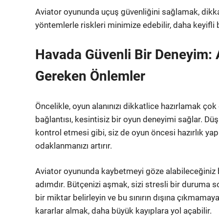
Aviator oyununda uçuş güvenliğini sağlamak, dikkat 
yöntemlerle riskleri minimize edebilir, daha keyifli
Havada Güvenli Bir Deneyim: 
Gereken Önlemler
Öncelikle, oyun alanınızı dikkatlice hazırlamak çok 
bağlantısı, kesintisiz bir oyun deneyimi sağlar. Dü
kontrol etmesi gibi, siz de oyun öncesi hazırlık yap
odaklanmanızı artırır.
Aviator oyununda kaybetmeyi göze alabileceğiniz bir
adımdır. Bütçenizi aşmak, sizi stresli bir duruma s
bir miktar belirleyin ve bu sınırın dışına çıkmama
kararlar almak, daha büyük kayıplara yol açabilir.