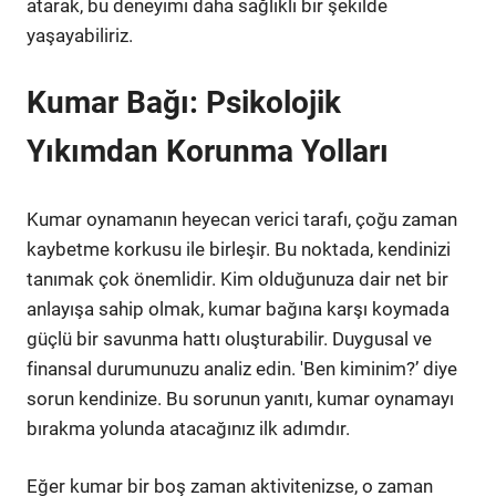
atarak, bu deneyimi daha sağlıklı bir şekilde
yaşayabiliriz.
Kumar Bağı: Psikolojik
Yıkımdan Korunma Yolları
Kumar oynamanın heyecan verici tarafı, çoğu zaman
kaybetme korkusu ile birleşir. Bu noktada, kendinizi
tanımak çok önemlidir. Kim olduğunuza dair net bir
anlayışa sahip olmak, kumar bağına karşı koymada
güçlü bir savunma hattı oluşturabilir. Duygusal ve
finansal durumunuzu analiz edin. 'Ben kiminim?’ diye
sorun kendinize. Bu sorunun yanıtı, kumar oynamayı
bırakma yolunda atacağınız ilk adımdır.
Eğer kumar bir boş zaman aktivitenizse, o zaman