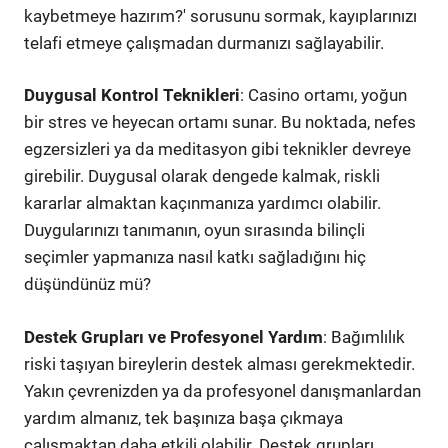
kaybetmeye hazırım?' sorusunu sormak, kayıplarınızı
telafi etmeye çalışmadan durmanızı sağlayabilir.
Duygusal Kontrol Teknikleri
: Casino ortamı, yoğun
bir stres ve heyecan ortamı sunar. Bu noktada, nefes
egzersizleri ya da meditasyon gibi teknikler devreye
girebilir. Duygusal olarak dengede kalmak, riskli
kararlar almaktan kaçınmanıza yardımcı olabilir.
Duygularınızı tanımanın, oyun sırasında bilinçli
seçimler yapmanıza nasıl katkı sağladığını hiç
düşündünüz mü?
Destek Grupları ve Profesyonel Yardım
: Bağımlılık
riski taşıyan bireylerin destek alması gerekmektedir.
Yakın çevrenizden ya da profesyonel danışmanlardan
yardım almanız, tek başınıza başa çıkmaya
çalışmaktan daha etkili olabilir. Destek grupları,