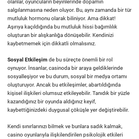
olanlar, oyuncuların beyinlerinde dopamin
salgılanmasına neden oluyor. Bu, aynı zamanda bir tür
mutluluk hormonu olarak biliniyor. Ama dikkat!
Aşırıya kaçıldığında bu mutluluk hissi bağımlılık
oluşturan bir alışkanlığa dönüşebilir. Kendinizi
kaybetmemek için dikkatli olmalısınız.
Sosyal Etkileşim
de bu süreçte önemli bir rol
oynuyor. İnsanlar, casinoda bir araya geldiklerinde
sosyalleşiyor ve bu durum, sosyal bir medya ortamı
oluşturuyor. Ancak bu etkileşimler, abartıldığında
kişisel ilişkileri olumsuz etkileyebilir. Tanıdık bir yüzle
kazandığınız bir oyunda aldığınız keyif,
kaybettiğinizdeki duygusal çöküşle yer değiştirebilir.
Kendi sınırlarınızı bilmek ve bunlara sadık kalmak,
casino oyunlarıyla ilişkilendirilen psikolojik etkileri