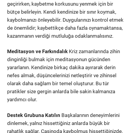
geçirirken, kaybetme korkusunu yenmek için bir
bütçe belirleyin. Kendi kendinize bir sınır koymak,
kaybolmanızı önleyebilir. Duygularınızı kontrol etmek
de önemlidir; kaybettikçe daha fazla oynamaktansa,
kazanmanın verdiği mutluluğa odaklanmalısınız.
Meditasyon ve Farkındalık
Kriz zamanlarında zihin
dinginliği bulmak için meditasyonun gücünden
yararlanın. Kendinize birkaç dakika ayırarak derin
nefes almak, düşüncelerinizi netleştirir ve zihinsel
olarak daha sağlam bir temel oluşturur. Bu tür
pratikler size gergin anlarda bile sakin kalmanıza
yardımcı olur.
Destek Grubuna Katılın
Başkalarının deneyimlerini
dinlemek, yalnız hissettiğiniz anlarda büyük bir
rahatlık sağlar. Casinoda kaybolmuş hissettiğinizde,