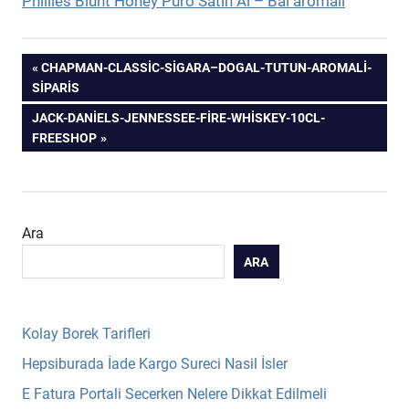
Phillies Blunt Honey Puro Satın Al – Bal aromalı
Yazı
PREVIOUS
CHAPMAN-CLASSIC-SIGARA–DOGAL-TUTUN-AROMALI-
POST:
SIPARIS
gezinmesi
NEXT
JACK-DANIELS-JENNESSEE-FIRE-WHISKEY-10CL-
POST:
FREESHOP
Ara
ARA
Kolay Borek Tarifleri
Hepsiburada İade Kargo Sureci Nasil İsler
E Fatura Portali Secerken Nelere Dikkat Edilmeli