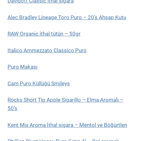
Davidoff Classic ithal sigara
Alec Bradley Lineage Toro Puro – 20’s Ahşap Kutu
RAW Organic ithal tütün – 50gr
Italico Ammezzato Classico Puro
Puro Makası
Cam Puro Küllüğü Smileys
Rocks Short Tip Apple Sigarillo – Elma Aromalı –
50’s
Kent Mix Aroma İthal sigara – Mentol ve Böğürtlen