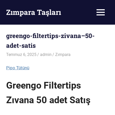
Skip
to
Zımpara Taşları
MENU
content
Zımpara
Taşı
greengo-filtertips-zivana–50-
adet-satis
Temmuz 6, 2025
admin
Zımpara
Pipo Tütünü
Greengo Filtertips
Zıvana 50 adet Satış