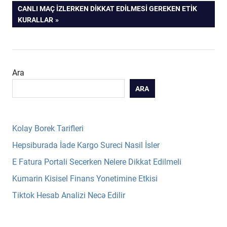
POST:
NEXT
CANLI MAÇ İZLERKEN DIKKAT EDILMESI GEREKEN ETIK
gezinmesi
POST:
KURALLAR
Ara
ARA
Kolay Borek Tarifleri
Hepsiburada İade Kargo Sureci Nasil İsler
E Fatura Portali Secerken Nelere Dikkat Edilmeli
Kumarin Kisisel Finans Yonetimine Etkisi
Tiktok Hesab Analizi Necə Edilir