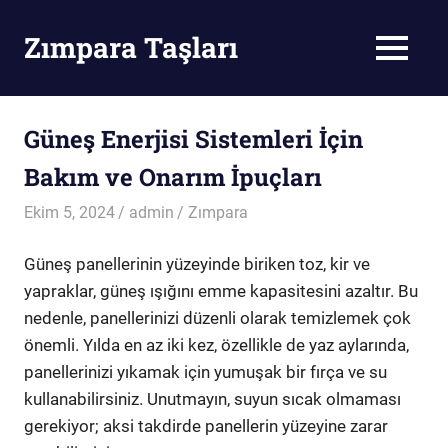
Skip
to
Zımpara Taşları
MENU
content
Zımpara
Taşı
Güneş Enerjisi Sistemleri İçin
Bakım ve Onarım İpuçları
Ekim 5, 2024
admin
Zımpara
Güneş panellerinin yüzeyinde biriken toz, kir ve
yapraklar, güneş ışığını emme kapasitesini azaltır. Bu
nedenle, panellerinizi düzenli olarak temizlemek çok
önemli. Yılda en az iki kez, özellikle de yaz aylarında,
panellerinizi yıkamak için yumuşak bir fırça ve su
kullanabilirsiniz. Unutmayın, suyun sıcak olmaması
gerekiyor; aksi takdirde panellerin yüzeyine zarar