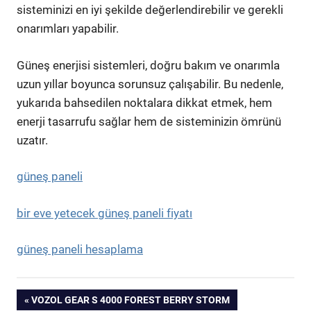
sisteminizi en iyi şekilde değerlendirebilir ve gerekli
onarımları yapabilir.
Güneş enerjisi sistemleri, doğru bakım ve onarımla
uzun yıllar boyunca sorunsuz çalışabilir. Bu nedenle,
yukarıda bahsedilen noktalara dikkat etmek, hem
enerji tasarrufu sağlar hem de sisteminizin ömrünü
uzatır.
güneş paneli
bir eve yetecek güneş paneli fiyatı
güneş paneli hesaplama
Yazı
PREVIOUS
VOZOL GEAR S 4000 FOREST BERRY STORM