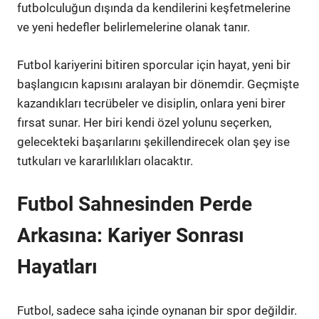
futbolculuğun dışında da kendilerini keşfetmelerine
ve yeni hedefler belirlemelerine olanak tanır.
Futbol kariyerini bitiren sporcular için hayat, yeni bir
başlangıcın kapısını aralayan bir dönemdir. Geçmişte
kazandıkları tecrübeler ve disiplin, onlara yeni birer
fırsat sunar. Her biri kendi özel yolunu seçerken,
gelecekteki başarılarını şekillendirecek olan şey ise
tutkuları ve kararlılıkları olacaktır.
Futbol Sahnesinden Perde
Arkasına: Kariyer Sonrası
Hayatları
Futbol, sadece saha içinde oynanan bir spor değildir.