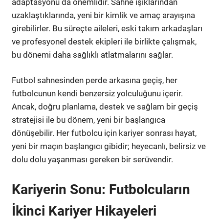
adaptasyonu da önemlidir. Sahne ışıklarından
uzaklaştıklarında, yeni bir kimlik ve amaç arayışına
girebilirler. Bu süreçte aileleri, eski takım arkadaşları
ve profesyonel destek ekipleri ile birlikte çalışmak,
bu dönemi daha sağlıklı atlatmalarını sağlar.
Futbol sahnesinden perde arkasına geçiş, her
futbolcunun kendi benzersiz yolculuğunu içerir.
Ancak, doğru planlama, destek ve sağlam bir geçiş
stratejisi ile bu dönem, yeni bir başlangıca
dönüşebilir. Her futbolcu için kariyer sonrası hayat,
yeni bir maçın başlangıcı gibidir; heyecanlı, belirsiz ve
dolu dolu yaşanması gereken bir serüvendir.
Kariyerin Sonu: Futbolcuların
İkinci Kariyer Hikayeleri