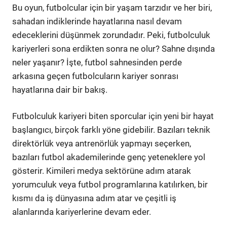
Bu oyun, futbolcular için bir yaşam tarzıdır ve her biri,
sahadan indiklerinde hayatlarına nasıl devam
edeceklerini düşünmek zorundadır. Peki, futbolculuk
kariyerleri sona erdikten sonra ne olur? Sahne dışında
neler yaşanır? İşte, futbol sahnesinden perde
arkasına geçen futbolcuların kariyer sonrası
hayatlarına dair bir bakış.
Futbolculuk kariyeri biten sporcular için yeni bir hayat
başlangıcı, birçok farklı yöne gidebilir. Bazıları teknik
direktörlük veya antrenörlük yapmayı seçerken,
bazıları futbol akademilerinde genç yeteneklere yol
gösterir. Kimileri medya sektörüne adım atarak
yorumculuk veya futbol programlarına katılırken, bir
kısmı da iş dünyasına adım atar ve çeşitli iş
alanlarında kariyerlerine devam eder.