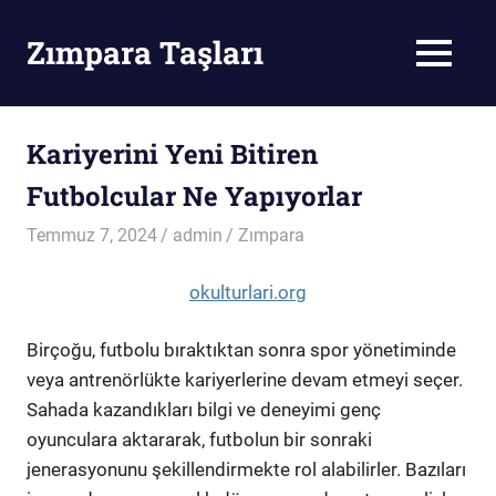
Skip
to
Zımpara Taşları
MENU
content
Zımpara
Taşı
Kariyerini Yeni Bitiren
Futbolcular Ne Yapıyorlar
Temmuz 7, 2024
admin
Zımpara
okulturlari.org
Birçoğu, futbolu bıraktıktan sonra spor yönetiminde
veya antrenörlükte kariyerlerine devam etmeyi seçer.
Sahada kazandıkları bilgi ve deneyimi genç
oyunculara aktararak, futbolun bir sonraki
jenerasyonunu şekillendirmekte rol alabilirler. Bazıları