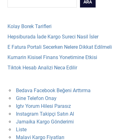
ARA
Kolay Borek Tarifleri
Hepsiburada İade Kargo Sureci Nasil İsler
E Fatura Portali Secerken Nelere Dikkat Edilmeli
Kumarin Kisisel Finans Yonetimine Etkisi
Tiktok Hesab Analizi Necə Edilir
Bedava Facebook Beğeni Arttırma
Gine Telefon Onay
Igtv Yorum Hilesi Parasız
Instagram Takipçi Satın Al
Jamaika Kargo Gönderimi
Liste
Malavi Kargo Fiyatları