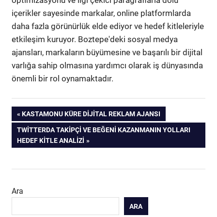
optimizasyonu ve ilgi çekici paragraflarla dolu
içerikler sayesinde markalar, online platformlarda
daha fazla görünürlük elde ediyor ve hedef kitleleriyle
etkileşim kuruyor. Boztepe'deki sosyal medya
ajansları, markaların büyümesine ve başarılı bir dijital
varlığa sahip olmasına yardımcı olarak iş dünyasında
önemli bir rol oynamaktadır.
Yazı
PREVIOUS
KASTAMONU KÜRE DIJITAL REKLAM AJANSI
POST:
NEXT
TWITTERDA TAKIPÇI VE BEĞENI KAZANMANIN YOLLARI
gezinmesi
POST:
HEDEF KITLE ANALIZI
Ara
ARA