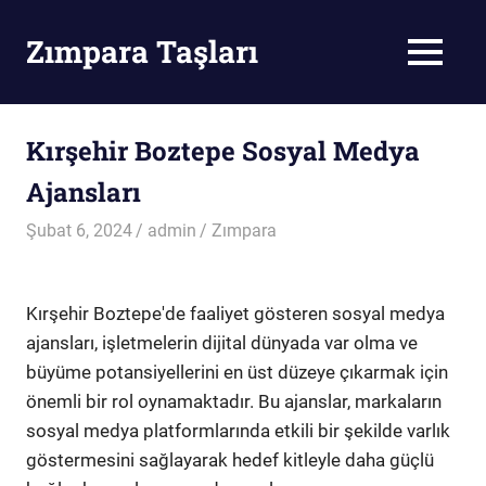
Skip
to
Zımpara Taşları
MENU
content
Zımpara
Taşı
Kırşehir Boztepe Sosyal Medya
Ajansları
Şubat 6, 2024
admin
Zımpara
Kırşehir Boztepe'de faaliyet gösteren sosyal medya
ajansları, işletmelerin dijital dünyada var olma ve
büyüme potansiyellerini en üst düzeye çıkarmak için
önemli bir rol oynamaktadır. Bu ajanslar, markaların
sosyal medya platformlarında etkili bir şekilde varlık
göstermesini sağlayarak hedef kitleyle daha güçlü