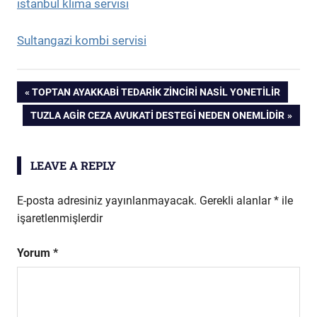
istanbul klima servisi
Sultangazi kombi servisi
Yazı
PREVIOUS
TOPTAN AYAKKABI TEDARIK ZINCIRI NASIL YONETILIR
POST:
NEXT
TUZLA AGIR CEZA AVUKATI DESTEGI NEDEN ONEMLIDIR
gezinmesi
POST:
LEAVE A REPLY
E-posta adresiniz yayınlanmayacak.
Gerekli alanlar
*
ile
işaretlenmişlerdir
Yorum
*