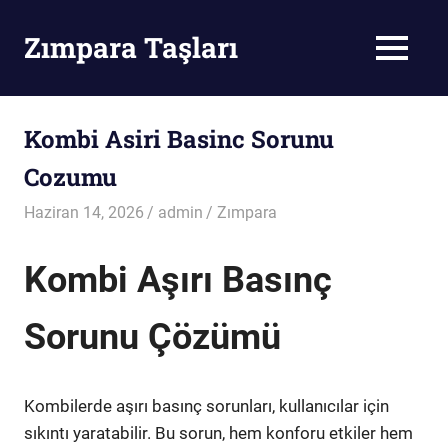
Skip
to
Zımpara Taşları
MENU
content
Zımpara
Taşı
Kombi Asiri Basinc Sorunu
Cozumu
Haziran 14, 2026
admin
Zımpara
Kombi Aşırı Basınç
Sorunu Çözümü
Kombilerde aşırı basınç sorunları, kullanıcılar için
sıkıntı yaratabilir. Bu sorun, hem konforu etkiler hem