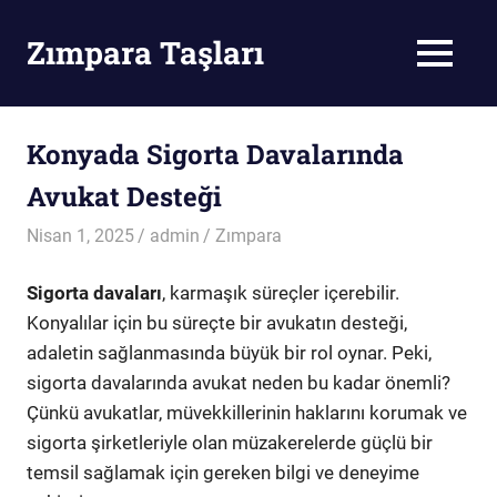
Skip
to
Zımpara Taşları
MENU
content
Zımpara
Taşı
Konyada Sigorta Davalarında
Avukat Desteği
Nisan 1, 2025
admin
Zımpara
Sigorta davaları
, karmaşık süreçler içerebilir.
Konyalılar için bu süreçte bir avukatın desteği,
adaletin sağlanmasında büyük bir rol oynar. Peki,
sigorta davalarında avukat neden bu kadar önemli?
Çünkü avukatlar, müvekkillerinin haklarını korumak ve
sigorta şirketleriyle olan müzakerelerde güçlü bir
temsil sağlamak için gereken bilgi ve deneyime