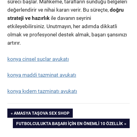
süreci başlar. Mahkeme, tarafların sunduğu belgeleri
değerlendirir ve nihai kararı verir. Bu süreçte,
doğru
strateji ve hazırlık
ile davanın seyrini
etkileyebilirsiniz. Unutmayın, her adımda dikkatli
olmak ve profesyonel destek almak, başarı şansınızı
artırır.
konya cinsel suçlar avukatı
konya maddi tazminat avukatı
konya kıdem tazminatı avukatı
Yazı
PREVIOUS
AMASYA TAŞOVA SEX SHOP
POST:
NEXT
FUTBOLCULUKTA BAŞARI İÇIN EN ÖNEMLI 10 ÖZELLIK
gezinmesi
POST: