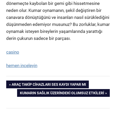
dönemeçte kaybolan bir gemi gibi hissetmesine
neden olur. Kumar oynamanın, şekil değiştiren bir
canavara dönüştüğünü ve insanları nasıl sürüklediğini
düşünmeden edemiyor musunuz? Bu zorluklar, kumar
oynamak isteyen bireylerin yaşamlarında yarattığı
derin çukurun sadece bir parçası.
casino
hemen inceleyin
Yazı
PREVIOUS
ARAÇ TAKIP CIHAZLARI SES KAYDI YAPAR MI
POST:
NEXT
KUMARIN SAĞLIK ÜZERINDEKI OLUMSUZ ETKILERI
gezinmesi
POST: