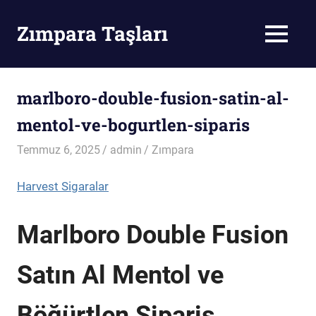
Skip
to
Zımpara Taşları
MENU
content
Zımpara
Taşı
marlboro-double-fusion-satin-al-
mentol-ve-bogurtlen-siparis
Temmuz 6, 2025
admin
Zımpara
Harvest Sigaralar
Marlboro Double Fusion
Satın Al Mentol ve
Böğürtlen Sipariş