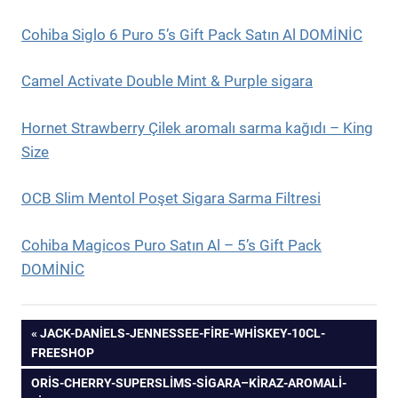
Cohiba Siglo 6 Puro 5’s Gift Pack Satın Al DOMİNİC
Camel Activate Double Mint & Purple sigara
Hornet Strawberry Çilek aromalı sarma kağıdı – King
Size
OCB Slim Mentol Poşet Sigara Sarma Filtresi
Cohiba Magicos Puro Satın Al – 5’s Gift Pack
DOMİNİC
Yazı
PREVIOUS
JACK-DANIELS-JENNESSEE-FIRE-WHISKEY-10CL-
POST:
FREESHOP
gezinmesi
NEXT
ORIS-CHERRY-SUPERSLIMS-SIGARA–KIRAZ-AROMALI-