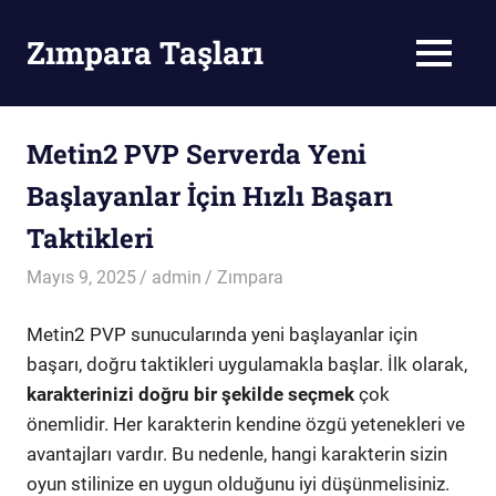
Skip
to
Zımpara Taşları
MENU
content
Zımpara
Taşı
Metin2 PVP Serverda Yeni
Başlayanlar İçin Hızlı Başarı
Taktikleri
Mayıs 9, 2025
admin
Zımpara
Metin2 PVP sunucularında yeni başlayanlar için
başarı, doğru taktikleri uygulamakla başlar. İlk olarak,
karakterinizi doğru bir şekilde seçmek
çok
önemlidir. Her karakterin kendine özgü yetenekleri ve
avantajları vardır. Bu nedenle, hangi karakterin sizin
oyun stilinize en uygun olduğunu iyi düşünmelisiniz.