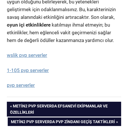
uygun olduğunu belirleyerek, bu yetenekleri
geliştirmek için odaklanmalısınız. Bu, karakterinizin
savaş alanındaki etkinliğini artıracaktır. Son olarak,
oyun içi etkinliklere
katılmayı ihmal etmeyin; bu
etkinlikler, hem eğlenceli vakit geçirmenizi sağlar
hem de değerli ödüller kazanmanıza yardımcı olur.
wslik pvp serverler
1-105 pvp serverler
pvp serverler
Yazı
PREVIOUS
METIN2 PVP SERVERDA EFSANEVI EKIPMANLAR VE
POST:
ÖZELLIKLERI
gezinmesi
NEXT
METIN2 PVP SERVERDA PVP ZINDANI GEÇIŞ TAKTIKLERI
POST: