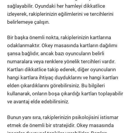
sağlayabilir. Oyundaki her hamleyi dikkatlice
izleyerek, rakiplerinizin eğilimlerini ve tercihlerini
belirlemeye çalışın.
Bir başka önemli nokta, rakiplerinizin kartlarına
odaklanmaktır. Okey masasında kartların dağılımı
şansa bağlıdır, ancak bazı oyuncuların belirli
numaralara veya renklere yönelik tercihleri vardır.
Kartları dikkatlice takip ederek, diğer oyuncuların
hangi kartlara ihtiyaç duyduklarını ve hangi kartları
elden çıkardıklarını görebilirsiniz. Bu bilgileri
kullanarak, onların boşa çıkardığı kartları toplayabilir
ve avantaj elde edebilirsiniz.
Bunun yanı sıra, rakiplerinizin psikolojisini istismar
etmek de önemli bir stratejidir. Okey masasında