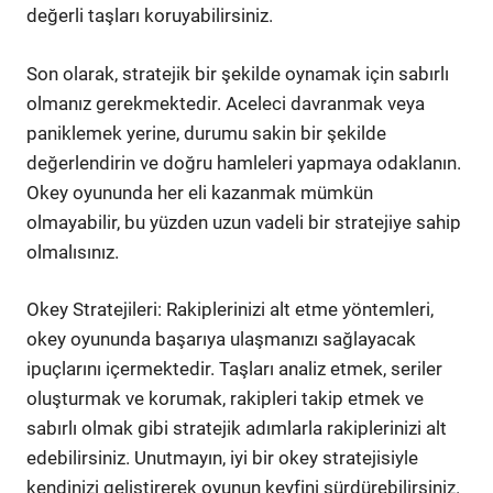
değerli taşları koruyabilirsiniz.
Son olarak, stratejik bir şekilde oynamak için sabırlı
olmanız gerekmektedir. Aceleci davranmak veya
paniklemek yerine, durumu sakin bir şekilde
değerlendirin ve doğru hamleleri yapmaya odaklanın.
Okey oyununda her eli kazanmak mümkün
olmayabilir, bu yüzden uzun vadeli bir stratejiye sahip
olmalısınız.
Okey Stratejileri: Rakiplerinizi alt etme yöntemleri,
okey oyununda başarıya ulaşmanızı sağlayacak
ipuçlarını içermektedir. Taşları analiz etmek, seriler
oluşturmak ve korumak, rakipleri takip etmek ve
sabırlı olmak gibi stratejik adımlarla rakiplerinizi alt
edebilirsiniz. Unutmayın, iyi bir okey stratejisiyle
kendinizi geliştirerek oyunun keyfini sürdürebilirsiniz.