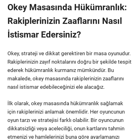
Okey Masasında Hükümranlık:
Rakiplerinizin Zaaflarını Nasıl
İstismar Edersiniz?
Okey, strateji ve dikkat gerektiren bir masa oyunudur.
Rakiplerinizin zayıf noktalarını doğru bir şekilde tespit
ederek hükümranlık kurmanız mümkündür. Bu
makalede, okey masasında rakiplerinizin zaaflarını
nasıl istismar edebileceğinizi ele alacağız.
İlk olarak, okey masasında hükümranlık sağlamak
için rakiplerinizi anlamak önemlidir. Her oyuncunun
oyun tarzı ve stratejisi farklı olabilir. Bir oyuncunun
dikkatsizliği veya aceleciliği, onun kartlarını tahmin
etmenizi ve hamlelerinizi buna göre ayarlamanızı