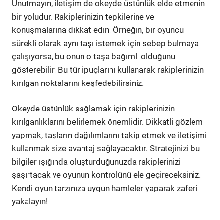
Unutmayın, iletişim de okeyde üstünlük elde etmenin
bir yoludur. Rakiplerinizin tepkilerine ve
konuşmalarına dikkat edin. Örneğin, bir oyuncu
sürekli olarak aynı taşı istemek için sebep bulmaya
çalışıyorsa, bu onun o taşa bağımlı olduğunu
gösterebilir. Bu tür ipuçlarını kullanarak rakiplerinizin
kırılgan noktalarını keşfedebilirsiniz.
Okeyde üstünlük sağlamak için rakiplerinizin
kırılganlıklarını belirlemek önemlidir. Dikkatli gözlem
yapmak, taşların dağılımlarını takip etmek ve iletişimi
kullanmak size avantaj sağlayacaktır. Stratejinizi bu
bilgiler ışığında oluşturduğunuzda rakiplerinizi
şaşırtacak ve oyunun kontrolünü ele geçireceksiniz.
Kendi oyun tarzınıza uygun hamleler yaparak zaferi
yakalayın!