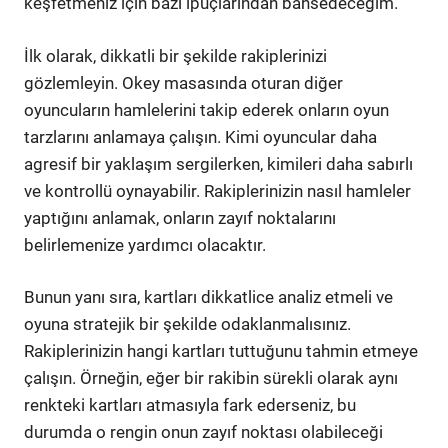
keşfetmeniz için bazı ipuçlarından bahsedeceğim.
İlk olarak, dikkatli bir şekilde rakiplerinizi
gözlemleyin. Okey masasında oturan diğer
oyuncuların hamlelerini takip ederek onların oyun
tarzlarını anlamaya çalışın. Kimi oyuncular daha
agresif bir yaklaşım sergilerken, kimileri daha sabırlı
ve kontrollü oynayabilir. Rakiplerinizin nasıl hamleler
yaptığını anlamak, onların zayıf noktalarını
belirlemenize yardımcı olacaktır.
Bunun yanı sıra, kartları dikkatlice analiz etmeli ve
oyuna stratejik bir şekilde odaklanmalısınız.
Rakiplerinizin hangi kartları tuttuğunu tahmin etmeye
çalışın. Örneğin, eğer bir rakibin sürekli olarak aynı
renkteki kartları atmasıyla fark ederseniz, bu
durumda o rengin onun zayıf noktası olabileceği