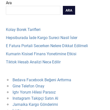
Ara
ARA
Kolay Borek Tarifleri
Hepsiburada İade Kargo Sureci Nasil İsler
E Fatura Portali Secerken Nelere Dikkat Edilmeli
Kumarin Kisisel Finans Yonetimine Etkisi
Tiktok Hesab Analizi Necə Edilir
Bedava Facebook Beğeni Arttırma
Gine Telefon Onay
Igtv Yorum Hilesi Parasız
Instagram Takipçi Satın Al
Jamaika Kargo Gönderimi