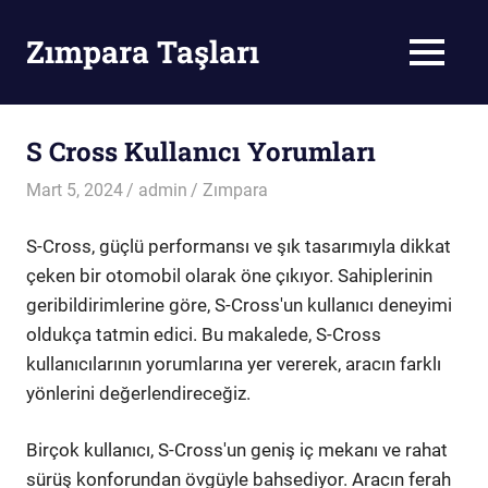
Skip
to
Zımpara Taşları
MENU
content
Zımpara
Taşı
S Cross Kullanıcı Yorumları
Mart 5, 2024
admin
Zımpara
S-Cross, güçlü performansı ve şık tasarımıyla dikkat
çeken bir otomobil olarak öne çıkıyor. Sahiplerinin
geribildirimlerine göre, S-Cross'un kullanıcı deneyimi
oldukça tatmin edici. Bu makalede, S-Cross
kullanıcılarının yorumlarına yer vererek, aracın farklı
yönlerini değerlendireceğiz.
Birçok kullanıcı, S-Cross'un geniş iç mekanı ve rahat
sürüş konforundan övgüyle bahsediyor. Aracın ferah