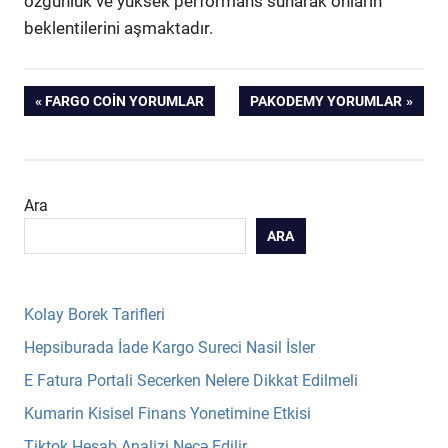
özgünlük ve yüksek performans sunarak onların
beklentilerini aşmaktadır.
Yazı
PREVIOUS
NEXT
FARGO COIN YORUMLAR
PAKODEMY YORUMLAR
POST:
POST:
gezinmesi
Ara
ARA
Kolay Borek Tarifleri
Hepsiburada İade Kargo Sureci Nasil İsler
E Fatura Portali Secerken Nelere Dikkat Edilmeli
Kumarin Kisisel Finans Yonetimine Etkisi
Tiktok Hesab Analizi Necə Edilir