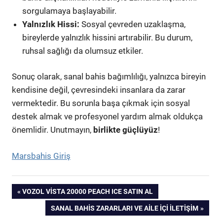
sorgulamaya başlayabilir.
Yalnızlık Hissi:
Sosyal çevreden uzaklaşma,
bireylerde yalnızlık hissini artırabilir. Bu durum,
ruhsal sağlığı da olumsuz etkiler.
Sonuç olarak, sanal bahis bağımlılığı, yalnızca bireyin
kendisine değil, çevresindeki insanlara da zarar
vermektedir. Bu sorunla başa çıkmak için sosyal
destek almak ve profesyonel yardım almak oldukça
önemlidir. Unutmayın,
birlikte güçlüyüz
!
Marsbahis Giriş
Yazı
PREVIOUS
VOZOL VISTA 20000 PEACH ICE SATIN AL
POST:
NEXT
SANAL BAHIS ZARARLARI VE AILE İÇI İLETIŞIM
gezinmesi
POST: