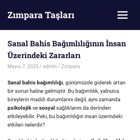
Skip
to
Zımpara Taşları
MENU
content
Zımpara
Taşı
Sanal Bahis Bağımlılığının İnsan
Üzerindeki Zararları
Mayıs 7, 2025
admin
Zımpara
Sanal bahis bağımlılığı
, günümüzde giderek artan
bir sorun haline gelmiştir. Bu bağımlılık, yalnızca
bireylerin maddi durumlarını değil, aynı zamanda
psikolojik
ve
sosyal
sağlıklarını da derinden
etkileyebilir. Peki, bu bağımlılığın insan üzerindeki
etkileri nelerdir?