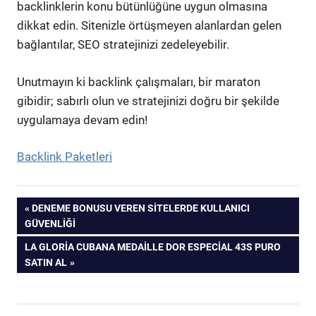
backlinklerin konu bütünlüğüne uygun olmasına
dikkat edin. Sitenizle örtüşmeyen alanlardan gelen
bağlantılar, SEO stratejinizi zedeleyebilir.
Unutmayın ki backlink çalışmaları, bir maraton
gibidir; sabırlı olun ve stratejinizi doğru bir şekilde
uygulamaya devam edin!
Backlink Paketleri
Yazı
PREVIOUS
DENEME BONUSU VEREN SITELERDE KULLANICI
POST:
GÜVENLIĞI
gezinmesi
NEXT
LA GLORIA CUBANA MEDAILLE DOR ESPECIAL 43S PURO
POST:
SATIN AL