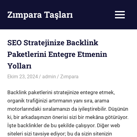
Skip
to
Zımpara Taşları
MENU
content
Zımpara
Taşı
SEO Stratejinize Backlink
Paketlerini Entegre Etmenin
Yolları
Ekim 23, 2024
admin
Zımpara
Backlink paketlerini stratejinize entegre etmek,
organik trafiğinizi artırmanın yanı sıra, arama
motorlarındaki sıralamanızı da iyileştirebilir. Düşünün
ki, bir arkadaşınızın önerisi sizi bir mekâna götürüyor.
İşte backlinkler de bu şekilde çalışıyor. Diğer web
siteleri sizi tavsiye ediyor; bu da sizin sitenizin