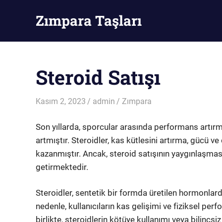
Skip
Zımpara Taşları
to
content
Zımpara
Taşı
Steroid Satışı
Kasım 2, 2023
admin
Zımpara
Son yıllarda, sporcular arasında performans artırm
artmıştır. Steroidler, kas kütlesini artırma, gücü ve 
kazanmıştır. Ancak, steroid satışının yaygınlaşması
getirmektedir.
Steroidler, sentetik bir formda üretilen hormonlardı
nedenle, kullanıcıların kas gelişimi ve fiziksel perf
birlikte, steroidlerin kötüye kullanımı veya bilinçsiz