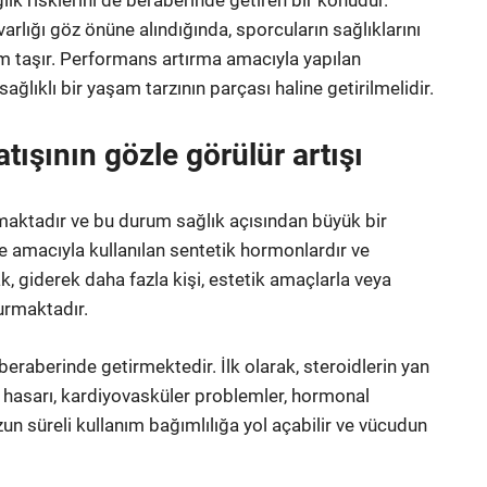
ık risklerini de beraberinde getiren bir konudur.
varlığı göz önüne alındığında, sporcuların sağlıklarını
em taşır. Performans artırma amacıyla yapılan
ğlıklı bir yaşam tarzının parçası haline getirilmelidir.
atışının gözle görülür artışı
anmaktadır ve bu durum sağlık açısından büyük bir
me amacıyla kullanılan sentetik hormonlardır ve
k, giderek daha fazla kişi, estetik amaçlarla veya
urmaktadır.
eraberinde getirmektedir. İlk olarak, steroidlerin yan
er hasarı, kardiyovasküler problemler, hormonal
zun süreli kullanım bağımlılığa yol açabilir ve vücudun