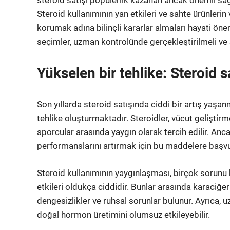
steroid satışı popülerlik kazanan ancak önemli sağl
Steroid kullanımının yan etkileri ve sahte ürünlerin 
korumak adına bilinçli kararlar almaları hayati ön
seçimler, uzman kontrolünde gerçekleştirilmeli ve sa
Yükselen bir tehlike: Steroid s
Son yıllarda steroid satışında ciddi bir artış yaş
tehlike oluşturmaktadır. Steroidler, vücut geliştir
sporcular arasında yaygın olarak tercih edilir. Anca
performanslarını artırmak için bu maddelere başv
Steroid kullanımının yaygınlaşması, birçok sorunu b
etkileri oldukça ciddidir. Bunlar arasında karaciğ
dengesizlikler ve ruhsal sorunlar bulunur. Ayrıca, u
doğal hormon üretimini olumsuz etkileyebilir.