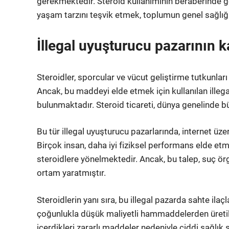
gerekmektedir. Steroid kullanımının beraberinde get
yaşam tarzını teşvik etmek, toplumun genel sağlığı
İllegal uyuşturucu pazarının ka
Steroidler, sporcular ve vücut geliştirme tutkunları 
Ancak, bu maddeyi elde etmek için kullanılan illegal
bulunmaktadır. Steroid ticareti, dünya genelinde bü
Bu tür illegal uyuşturucu pazarlarında, internet üzer
Birçok insan, daha iyi fiziksel performans elde 
steroidlere yönelmektedir. Ancak, bu talep, suç örgü
ortam yaratmıştır.
Steroidlerin yanı sıra, bu illegal pazarda sahte ilaç
çoğunlukla düşük maliyetli hammaddelerden üretilir 
içerdikleri zararlı maddeler nedeniyle ciddi sağlık 