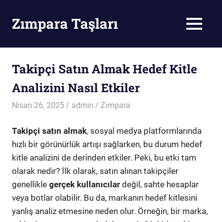
Skip
to
Zımpara Taşları
MENU
content
Zımpara
Taşı
Takipçi Satın Almak Hedef Kitle
Analizini Nasıl Etkiler
Nisan 26, 2025
admin
Zımpara
Takipçi satın almak
, sosyal medya platformlarında
hızlı bir görünürlük artışı sağlarken, bu durum hedef
kitle analizini de derinden etkiler. Peki, bu etki tam
olarak nedir? İlk olarak, satın alınan takipçiler
genellikle
gerçek kullanıcılar
değil, sahte hesaplar
veya botlar olabilir. Bu da, markanın hedef kitlesini
yanlış analiz etmesine neden olur. Örneğin, bir marka,