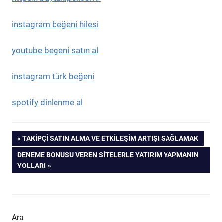
instagram beğeni hilesi
youtube begeni satın al
instagram türk beğeni
spotify dinlenme al
Yazı
PREVIOUS
TAKIPÇI SATIN ALMA VE ETKILEŞIM ARTIŞI SAĞLAMAK
POST:
NEXT
DENEME BONUSU VEREN SITELERLE YATIRIM YAPMANIN
gezinmesi
POST:
YOLLARI
Ara