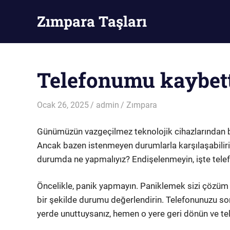
Skip
Zımpara Taşları
to
content
Zımpara
Taşı
Telefonumu kaybet
Ocak 26, 2025
admin
Zımpara
Günümüzün vazgeçilmez teknolojik cihazlarından biri
Ancak bazen istenmeyen durumlarla karşılaşabiliriz
durumda ne yapmalıyız? Endişelenmeyin, işte tele
Öncelikle, panik yapmayın. Paniklemek sizi çözüm 
bir şekilde durumu değerlendirin. Telefonunuzu son 
yerde unuttuysanız, hemen o yere geri dönün ve te