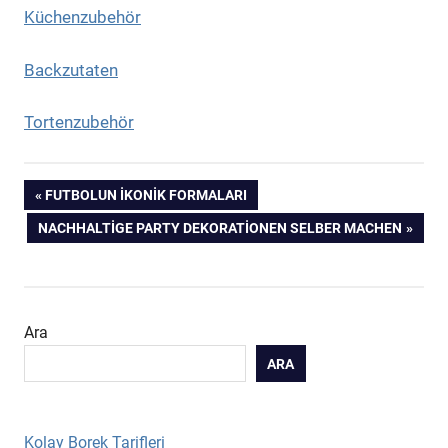
Küchenzubehör
Backzutaten
Tortenzubehör
Yazı
PREVIOUS
FUTBOLUN İKONIK FORMALARI
POST:
NEXT
NACHHALTIGE PARTY DEKORATIONEN SELBER MACHEN
gezinmesi
POST:
Ara
ARA
Kolay Borek Tarifleri