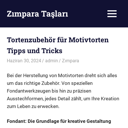
Skip
to
Zımpara Taşları
MENU
content
Zımpara
Taşı
Tortenzubehör für Motivtorten
Tipps und Tricks
Haziran 30, 2024
admin
Zımpara
Bei der Herstellung von Motivtorten dreht sich alles
um das richtige Zubehör. Von speziellen
Fondantwerkzeugen bis hin zu präzisen
Ausstechformen, jedes Detail zählt, um Ihre Kreation
zum Leben zu erwecken.
Fondant: Die Grundlage für kreative Gestaltung