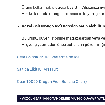
Ürünü kullanmak oldukça basittir. Cihazınıza uyg
Her kullanımda mango aromasının keyfini çıkarı
Vozol Salt Mango Ice’ı nereden satın alabiliri
Bu ürünü, güvenilir online mağazalardan veya yer
Alışveriş yapmadan önce satıcıların güvenilirliğ
Gear Shisha 25000 Watermelon Ice
Saltica Likit KHAN Fruit
Gear 10000 Dragon Fruit Banana Cherry
Yazı
PREVIOUS
VOZOL GEAR 10000 TANGERINE MANGO GUAVA FIYATL
POST: