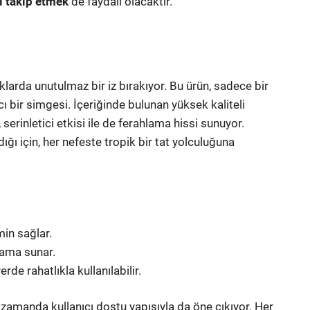
ı takip etmek
de faydalı olacaktır.
larda unutulmaz bir iz bırakıyor. Bu ürün, sadece bir
cı bir simgesi. İçeriğinde bulunan yüksek kaliteli
, serinletici etkisi ile de ferahlama hissi sunuyor.
ğı için, her nefeste tropik bir tat yolculuğuna
tmin sağlar.
lama sunar.
de rahatlıkla kullanılabilir.
ı zamanda kullanıcı dostu yapısıyla da öne çıkıyor. Her