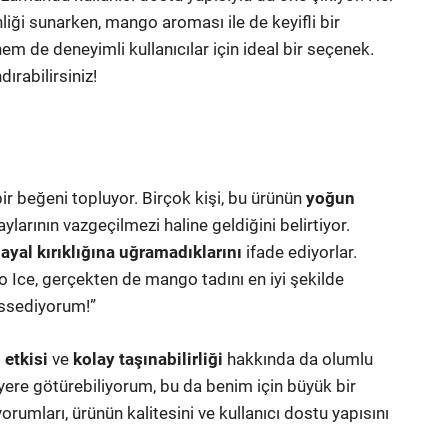
nliği sunarken, mango aroması ile de keyifli bir
m de deneyimli kullanıcılar için ideal bir seçenek.
ırabilirsiniz!
ir beğeni topluyor. Birçok kişi, bu ürünün
yoğun
larının vazgeçilmezi haline geldiğini belirtiyor.
ayal kırıklığına uğramadıklarını
ifade ediyorlar.
go Ice, gerçekten de mango tadını en iyi şekilde
hissediyorum!”
 etkisi
ve
kolay taşınabilirliği
hakkında da olumlu
r yere götürebiliyorum, bu da benim için büyük bir
yorumları, ürünün kalitesini ve kullanıcı dostu yapısını