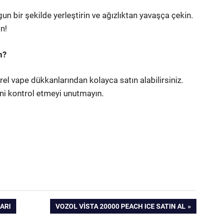
un bir şekilde yerleştirin ve ağızlıktan yavaşça çekin.
n!
m?
el vape dükkanlarından kolayca satın alabilirsiniz.
ini kontrol etmeyi unutmayın.
NEXT
ARI
VOZOL VISTA 20000 PEACH ICE SATIN AL
POST: