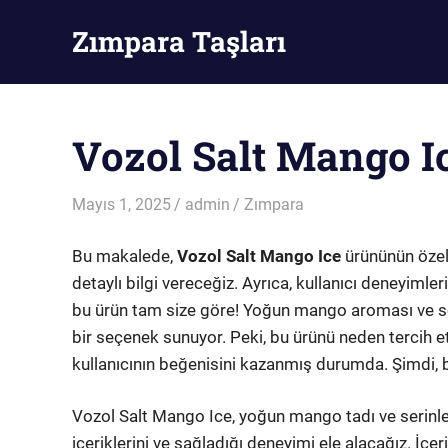
Skip
Zımpara Taşları
to
content
Zımpara
Taşı
Vozol Salt Mango Ic
Mayıs 1, 2025
admin
Zımpara
Bu makalede,
Vozol Salt Mango Ice
ürününün özell
detaylı bilgi vereceğiz. Ayrıca, kullanıcı deneyimle
bu ürün tam size göre! Yoğun mango aroması ve seri
bir seçenek sunuyor. Peki, bu ürünü neden tercih et
kullanıcının beğenisini kazanmış durumda. Şimdi, 
Vozol Salt Mango Ice, yoğun mango tadı ve serinlet
içeriklerini ve sağladığı deneyimi ele alacağız. İç