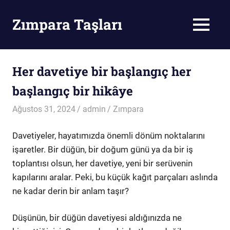
Skip
to
Zımpara Taşları
MENU
content
Zımpara
Taşı
Her davetiye bir başlangıç her
başlangıç bir hikâye
Ağustos 31, 2024
admin
Zımpara
Davetiyeler, hayatımızda önemli dönüm noktalarını
işaretler. Bir düğün, bir doğum günü ya da bir iş
toplantısı olsun, her davetiye, yeni bir serüvenin
kapılarını aralar. Peki, bu küçük kağıt parçaları aslında
ne kadar derin bir anlam taşır?
Düşünün, bir düğün davetiyesi aldığınızda ne