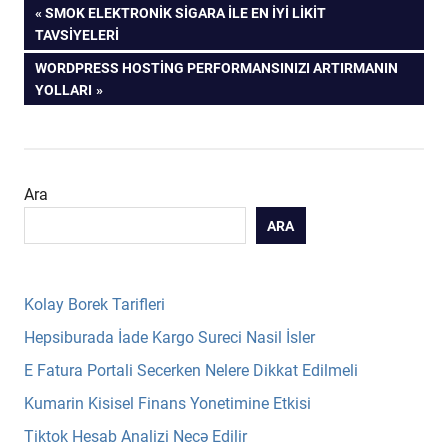
Yazı
PREVIOUS
SMOK ELEKTRONIK SIGARA ILE EN İYI LIKIT
POST:
TAVSIYELERI
gezinmesi
NEXT
WORDPRESS HOSTING PERFORMANSINIZI ARTIRMANIN
POST:
YOLLARI
Ara
ARA
Kolay Borek Tarifleri
Hepsiburada İade Kargo Sureci Nasil İsler
E Fatura Portali Secerken Nelere Dikkat Edilmeli
Kumarin Kisisel Finans Yonetimine Etkisi
Tiktok Hesab Analizi Necə Edilir