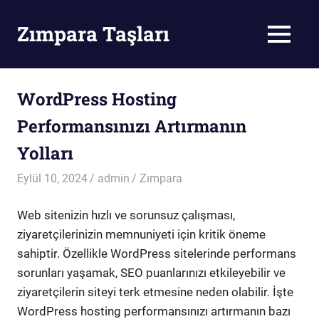
Skip
to
Zımpara Taşları
MENU
content
Zımpara
Taşı
WordPress Hosting
Performansınızı Artırmanın
Yolları
Eylül 10, 2024
admin
Zımpara
Web sitenizin hızlı ve sorunsuz çalışması,
ziyaretçilerinizin memnuniyeti için kritik öneme
sahiptir. Özellikle WordPress sitelerinde performans
sorunları yaşamak, SEO puanlarınızı etkileyebilir ve
ziyaretçilerin siteyi terk etmesine neden olabilir. İşte
WordPress hosting performansınızı artırmanın bazı