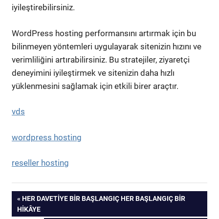
iyileştirebilirsiniz.
WordPress hosting performansını artırmak için bu
bilinmeyen yöntemleri uygulayarak sitenizin hızını ve
verimliliğini artırabilirsiniz. Bu stratejiler, ziyaretçi
deneyimini iyileştirmek ve sitenizin daha hızlı
yüklenmesini sağlamak için etkili birer araçtır.
vds
wordpress hosting
reseller hosting
Yazı
PREVIOUS
HER DAVETIYE BIR BAŞLANGIÇ HER BAŞLANGIÇ BIR
POST:
HIKÂYE