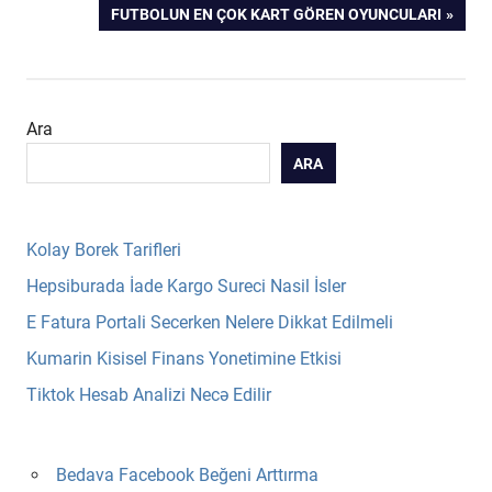
gezinmesi
NEXT
FUTBOLUN EN ÇOK KART GÖREN OYUNCULARI
POST:
Ara
ARA
Kolay Borek Tarifleri
Hepsiburada İade Kargo Sureci Nasil İsler
E Fatura Portali Secerken Nelere Dikkat Edilmeli
Kumarin Kisisel Finans Yonetimine Etkisi
Tiktok Hesab Analizi Necə Edilir
Bedava Facebook Beğeni Arttırma